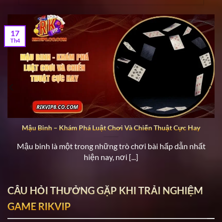
giãn, hãy truy cập để có trải nghiệm thực thụ.
17
Th4
Rikvip là một nền tảng giải trí hot hàng đầu hiện nay
Mậu Binh – Khám Phá Luật Chơi Và Chiến Thuật Cực Hay
Mậu binh là một trong những trò chơi bài hấp dẫn nhất
Giấy phép hoạt động
hiện nay, nơi [...]
Rik.vip
hoạt động dưới giấy phép hợp pháp từ
PAGCOR là một cơ quan quản lý lâu đời về giải trí
CÂU HỎI THƯỞNG GẶP KHI TRẢI NGHIỆM
trực tuyến Philippines. Trước khi chính thức ra mắt,
nền tảng đã hoàn tất đầy đủ các thủ tục pháp lý cần
GAME RIKVIP
thiết để đảm bảo mọi hoạt động diễn ra minh bạch và