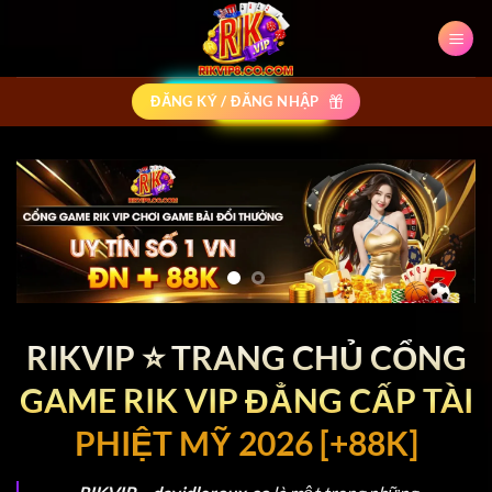
Bỏ
qua
nội
dung
ĐĂNG KÝ / ĐĂNG NHẬP
RIKVIP ⭐️ TRANG CHỦ CỔNG
GAME RIK VIP ĐẲNG CẤP TÀI
PHIỆT MỸ 2026 [+88K]