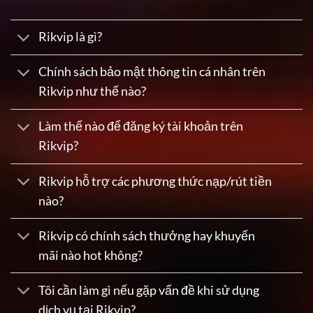
tuân thủ quy định.
Trụ sở chính hoạt động tại Manila, Philippines, nơi
Rikvip là gì?
được xem là 1 trong những trung tâm lớn về ngành
giải trí cá cược châu Á. Toàn bộ hệ thống đều chịu sự
Chính sách bảo mật thông tin cá nhân trên
giám sát chặt chẽ từ cơ quan có thẩm quyền. Thông
Rikvip như thế nào?
qua những yếu tố đó người dùng có thể an tâm chọn
giải trí ở sân chơi mỗi ngày.
Làm thế nào để đăng ký tài khoản trên
Đánh giá những yếu tố làm nên
Rikvip?
thành công của Rikvip
Rikvip hỗ trợ các phương thức nạp/rút tiền
Để có được sự đón nhận lớn từ người dùng, hệ thống
nào?
đã không ngừng đầu tư toàn bộ về nhiều phương diện
tại nền tảng. Khách hàng sẽ luôn cảm thấy hài lòng khi
Rikvip có chính sách thưởng hay khuyến
trải nghiệm sự thú vị, hấp dẫn:
mãi nào hot không?
Giao diện đơn giản mà tinh tế
Tôi cần làm gì nếu gặp vấn đề khi sử dụng
Website lẫn app của
Rikvip
thiết kế tối giản, nhưng
dịch vụ tại Rikvip?
luôn có đủ thông tin để người dùng dễ dàng tra cứu.